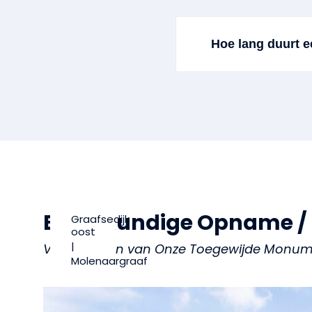
Hoe lang duurt
Bouwkundige Opname / I
Graafsedijk
oost
|
Voorbeelden van Onze Toegewijde Monu
Molenaargraaf