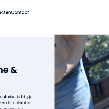
ecten
Contact
me &
arisatie krijg je
s doel hierbij is
even over de