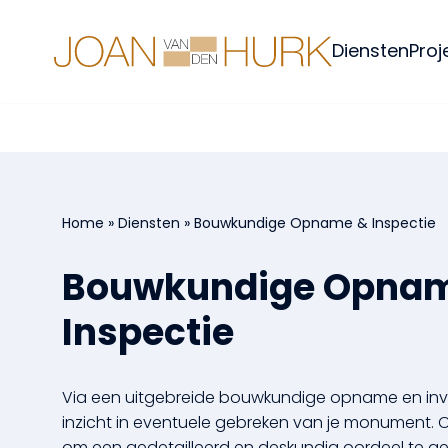
Naar
hoofdinhoud
Home
Diensten
Proj
Home
»
Diensten
»
Bouwkundige Opname & Inspectie
Bouwkundige Opna
Inspectie
Via een uitgebreide bouwkundige opname en invent
inzicht in eventuele gebreken van je monument. On
om een gedetailleerd en deskundig oordeel te g