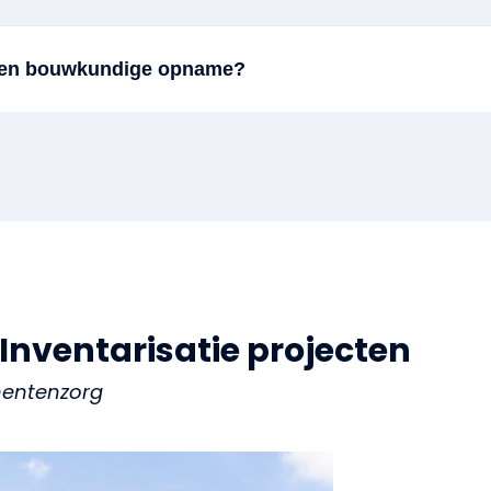
 een bouwkundige opname?
nventarisatie projecten
mentenzorg