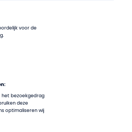
oordelijk voor de
g.
en:
r het bezoekgedrag
bruiken deze
s optimaliseren wij