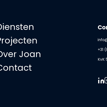
Diensten
Co
Projecten
info
+31 (
Over Joan
KvK 
Contact