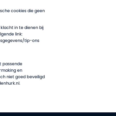
ische cookies die geen
lacht in te dienen bij
lgende link:
nsgegevens/tip-ons
t passende
rmaking en
och niet goed beveiligd
enhurk.nl.