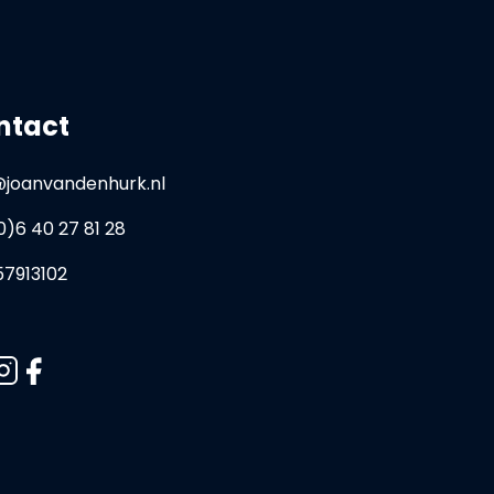
ntact
@joanvandenhurk.nl
0)6 40 27 81 28
57913102