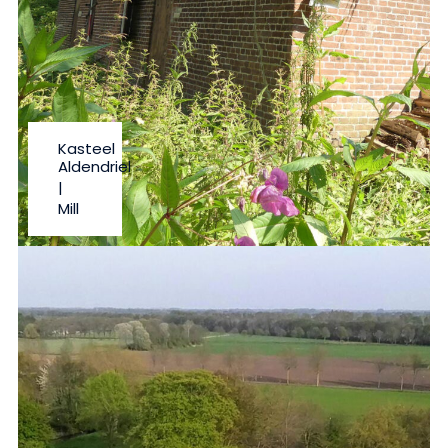
Kasteel
Aldendriel
|
Mill