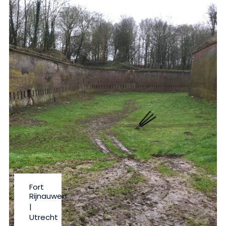
Fort
Rijnauwen
|
Utrecht