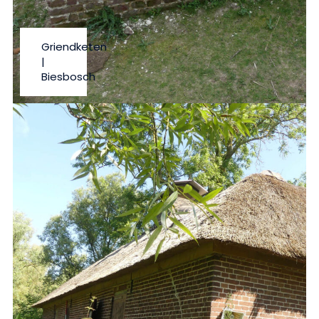
Griendketen
|
Biesbosch