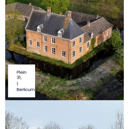
Plein
31,
|
Berlicum