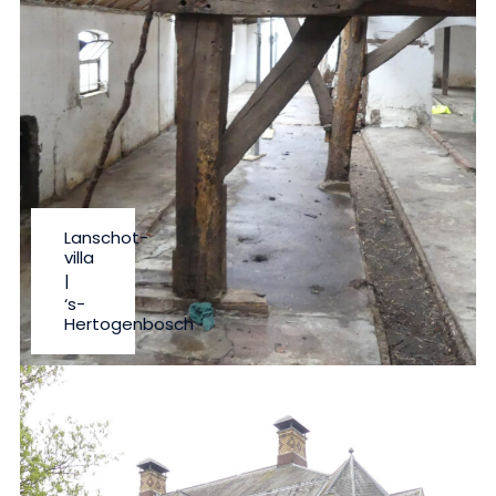
Lanschot-
villa
|
‘s-
Hertogenbosch