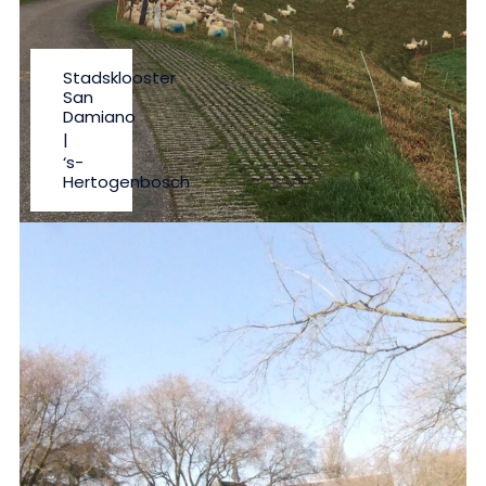
Stadsklooster
San
Damiano
|
‘s-
Hertogenbosch