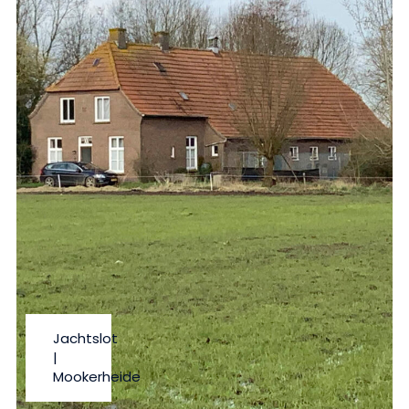
Jachtslot
|
Mookerheide