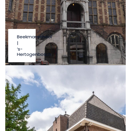
Beekmanschool
|
‘s-
Hertogenbosch