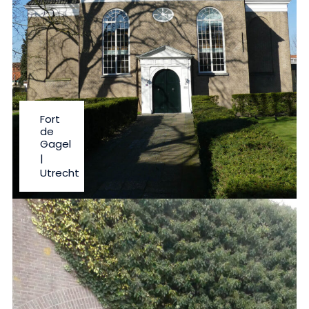
Fort
de
Gagel
|
Utrecht