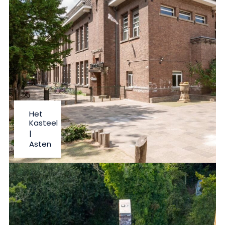
Het
Kasteel
|
Asten