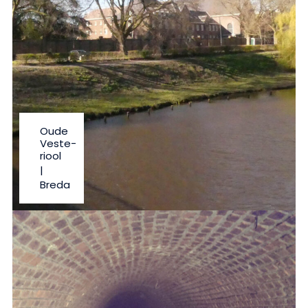
Oude
Veste-
riool
|
Breda