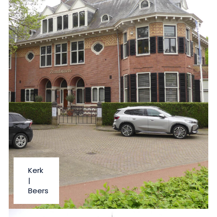
Kerk
|
Beers