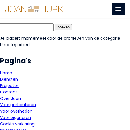
Naar
Menu
Home
hoofdinhoud
Latest Posts
Zoeken
naar:
Je bladert momenteel door de archieven van de categorie
Uncategorized.
Pagina's
Home
Diensten
Projecten
Contact
Over Joan
Voor particulieren
Voor overheden
Voor eigenaren
Cookie verklaring