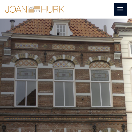
Naar
Menu
Home
hoofdinhoud