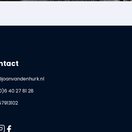
ntact
@joanvandenhurk.nl
0)6 40 27 81 28
57913102