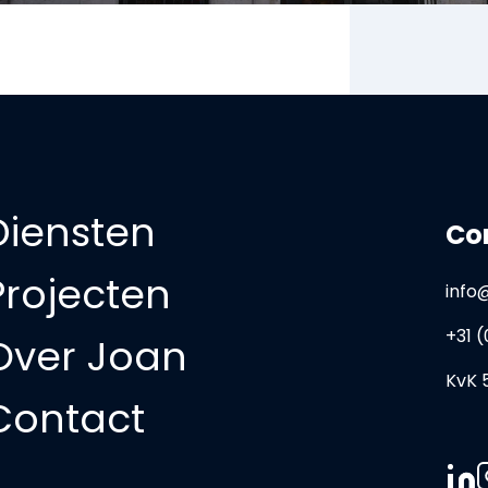
Diensten
Co
Projecten
info
+31 (
Over Joan
KvK 
Contact