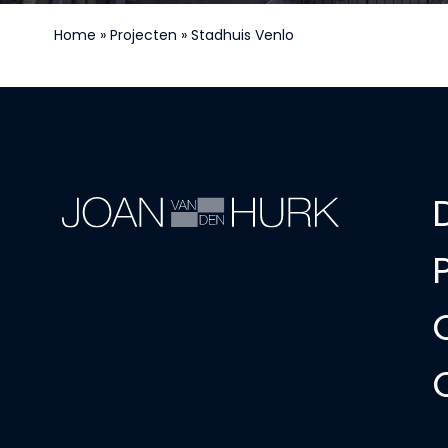
Home
»
Projecten
»
Stadhuis Venlo