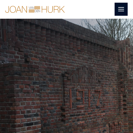
Naar
Menu
Home
hoofdinhoud